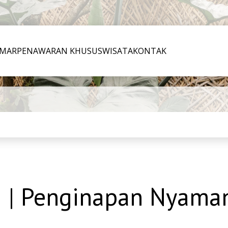
MAR
PENAWARAN KHUSUS
WISATA
KONTAK
i | Penginapan Nyama