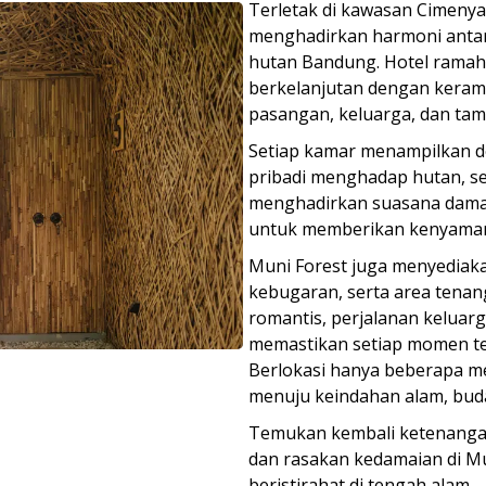
Terletak di kawasan Cimenya
menghadirkan harmoni anta
hutan Bandung. Hotel ramah
berkelanjutan dengan kerama
pasangan, keluarga, dan tam
Setiap kamar menampilkan d
pribadi menghadap hutan, se
menghadirkan suasana damai 
untuk memberikan kenyamana
Muni Forest juga menyediakan
kebugaran, serta area tenan
romantis, perjalanan keluarg
memastikan setiap momen te
Berlokasi hanya beberapa men
menuju keindahan alam, buda
Temukan kembali ketenangan
dan rasakan kedamaian di Mu
beristirahat di tengah alam.